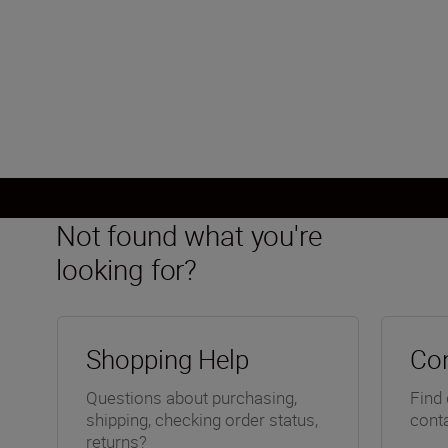
approx. 1.5x that of lenses with
FX format angle of view
Load More
Not found what you're
looking for?
Shopping Help
Con
Questions about purchasing,
Find 
shipping, checking order status,
conta
returns?