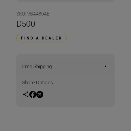
SKU
:
VBA480AE
D500
FIND A DEALER
Free Shipping
Share Options