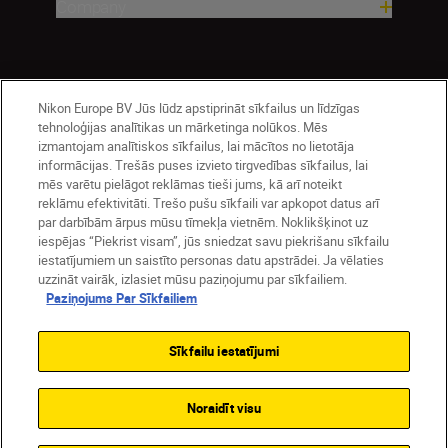
Company
Nikon Europe BV Jūs lūdz apstiprināt sīkfailus un līdzīgas
tehnoloģijas analītikas un mārketinga nolūkos. Mēs
izmantojam analītiskos sīkfailus, lai mācītos no lietotāja
informācijas. Trešās puses izvieto tirgvedības sīkfailus, lai
mēs varētu pielāgot reklāmas tieši jums, kā arī noteikt
Latvija
Nikon Sites
reklāmu efektivitāti. Trešo pušu sīkfaili var apkopot datus arī
par darbībām ārpus mūsu tīmekļa vietnēm. Noklikšķinot uz
Contact Us
Privacy Notice
Terms of Use
iespējas “Piekrist visam”, jūs sniedzat savu piekrišanu sīkfailu
Cookie Notice
Cookie Settings
iestatījumiem un saistīto personas datu apstrādei. Ja vēlaties
© 2026 Nikon
uzzināt vairāk, izlasiet mūsu paziņojumu par sīkfailiem.
Paziņojums Par Sīkfailiem
Sīkfailu iestatījumi
SKIP
Noraidīt visu