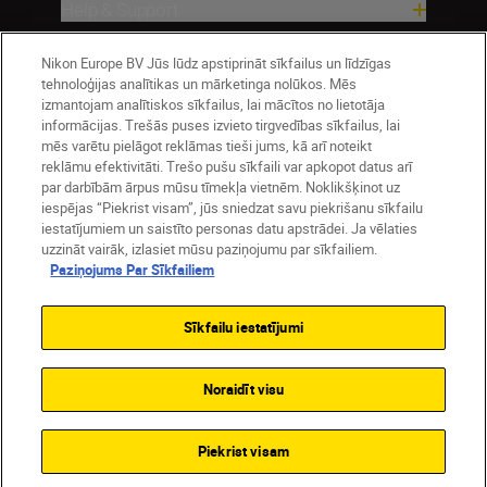
Help & Support
Nikon Europe BV Jūs lūdz apstiprināt sīkfailus un līdzīgas
Company
tehnoloģijas analītikas un mārketinga nolūkos. Mēs
izmantojam analītiskos sīkfailus, lai mācītos no lietotāja
informācijas. Trešās puses izvieto tirgvedības sīkfailus, lai
mēs varētu pielāgot reklāmas tieši jums, kā arī noteikt
reklāmu efektivitāti. Trešo pušu sīkfaili var apkopot datus arī
par darbībām ārpus mūsu tīmekļa vietnēm. Noklikšķinot uz
iespējas “Piekrist visam”, jūs sniedzat savu piekrišanu sīkfailu
iestatījumiem un saistīto personas datu apstrādei. Ja vēlaties
uzzināt vairāk, izlasiet mūsu paziņojumu par sīkfailiem.
Paziņojums Par Sīkfailiem
Latvija
Nikon Sites
Contact Us
Privacy Notice
Terms of Use
Sīkfailu iestatījumi
Cookie Notice
Cookie Settings
© 2026 Nikon
Noraidīt visu
SKIP
Piekrist visam