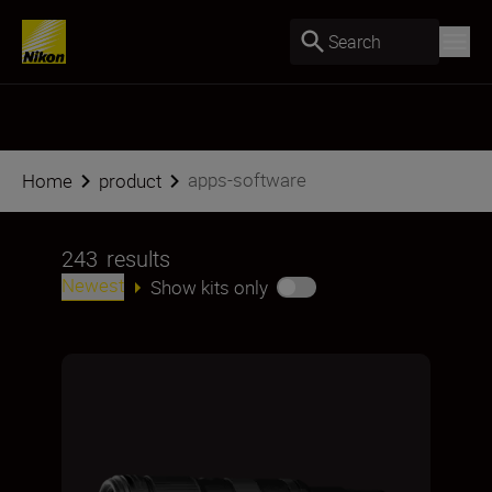
Search
apps-software
Home
product
243
results
Newest
Show kits only