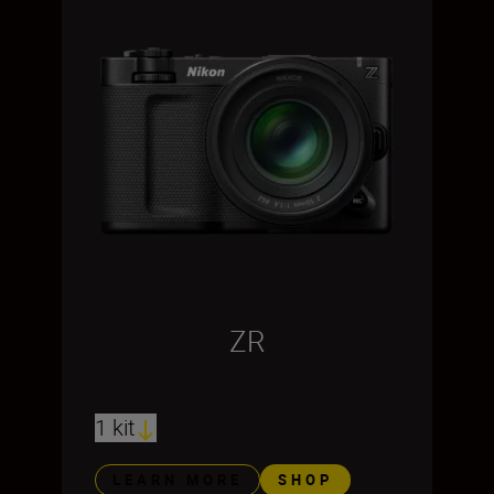
ZR
1 kit
LEARN MORE
SHOP