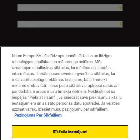
Help & Support
Company
Nikon Europe BV Jūs lūdz apstiprināt sīkfailus un līdzīgas
tehnoloģijas analītikas un mārketinga nolūkos. Mēs
izmantojam analītiskos sīkfailus, lai mācītos no lietotāja
informācijas. Trešās puses izvieto tirgvedības sīkfailus, lai
mēs varētu pielāgot reklāmas tieši jums, kā arī noteikt
Latvija
Nikon Sites
reklāmu efektivitāti. Trešo pušu sīkfaili var apkopot datus arī
par darbībām ārpus mūsu tīmekļa vietnēm. Noklikšķinot uz
Contact Us
Privacy Notice
Terms of Use
iespējas “Piekrist visam”, jūs sniedzat savu piekrišanu sīkfailu
Cookie Notice
Cookie Settings
iestatījumiem un saistīto personas datu apstrādei. Ja vēlaties
© 2026 Nikon
uzzināt vairāk, izlasiet mūsu paziņojumu par sīkfailiem.
Paziņojums Par Sīkfailiem
Sīkfailu iestatījumi
SKIP