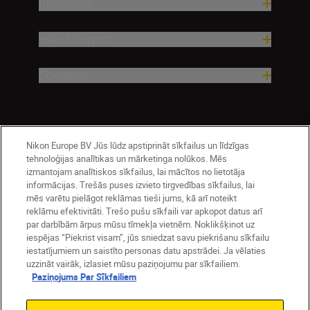
Inspiration
Help & Support
Company
Nikon Europe BV Jūs lūdz apstiprināt sīkfailus un līdzīgas
tehnoloģijas analītikas un mārketinga nolūkos. Mēs
izmantojam analītiskos sīkfailus, lai mācītos no lietotāja
informācijas. Trešās puses izvieto tirgvedības sīkfailus, lai
mēs varētu pielāgot reklāmas tieši jums, kā arī noteikt
Latvija
Nikon Sites
reklāmu efektivitāti. Trešo pušu sīkfaili var apkopot datus arī
par darbībām ārpus mūsu tīmekļa vietnēm. Noklikšķinot uz
Contact Us
Privacy Notice
Terms of Use
iespējas “Piekrist visam”, jūs sniedzat savu piekrišanu sīkfailu
Cookie Notice
Cookie Settings
iestatījumiem un saistīto personas datu apstrādei. Ja vēlaties
© 2026 Nikon
uzzināt vairāk, izlasiet mūsu paziņojumu par sīkfailiem.
Paziņojums Par Sīkfailiem