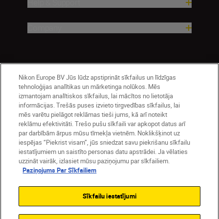
Help & Support
Company
Nikon Europe BV Jūs lūdz apstiprināt sīkfailus un līdzīgas
tehnoloģijas analītikas un mārketinga nolūkos. Mēs
izmantojam analītiskos sīkfailus, lai mācītos no lietotāja
informācijas. Trešās puses izvieto tirgvedības sīkfailus, lai
mēs varētu pielāgot reklāmas tieši jums, kā arī noteikt
Latvija
Nikon Sites
reklāmu efektivitāti. Trešo pušu sīkfaili var apkopot datus arī
par darbībām ārpus mūsu tīmekļa vietnēm. Noklikšķinot uz
Contact Us
Privacy Notice
Terms of Use
iespējas “Piekrist visam”, jūs sniedzat savu piekrišanu sīkfailu
Cookie Notice
Cookie Settings
iestatījumiem un saistīto personas datu apstrādei. Ja vēlaties
© 2026 Nikon
uzzināt vairāk, izlasiet mūsu paziņojumu par sīkfailiem.
Paziņojums Par Sīkfailiem
Sīkfailu iestatījumi
SKIP