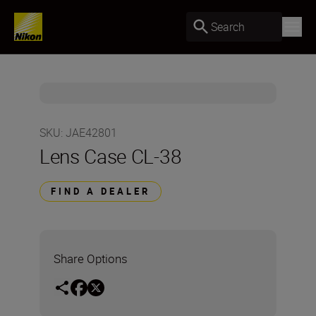
Search
SKU
:
JAE42801
Lens Case CL-38
FIND A DEALER
Share Options