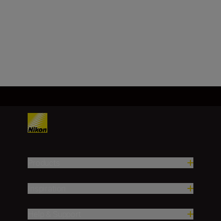
f/32
Load More
Products
Inspiration
Help & Support