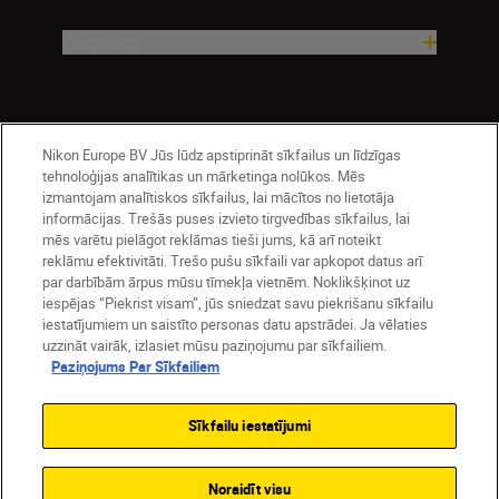
Company
Nikon Europe BV Jūs lūdz apstiprināt sīkfailus un līdzīgas
tehnoloģijas analītikas un mārketinga nolūkos. Mēs
izmantojam analītiskos sīkfailus, lai mācītos no lietotāja
informācijas. Trešās puses izvieto tirgvedības sīkfailus, lai
mēs varētu pielāgot reklāmas tieši jums, kā arī noteikt
Latvija
Nikon Sites
reklāmu efektivitāti. Trešo pušu sīkfaili var apkopot datus arī
par darbībām ārpus mūsu tīmekļa vietnēm. Noklikšķinot uz
Contact Us
Privacy Notice
Terms of Use
iespējas “Piekrist visam”, jūs sniedzat savu piekrišanu sīkfailu
Cookie Notice
Cookie Settings
iestatījumiem un saistīto personas datu apstrādei. Ja vēlaties
© 2026 Nikon
uzzināt vairāk, izlasiet mūsu paziņojumu par sīkfailiem.
Paziņojums Par Sīkfailiem
Sīkfailu iestatījumi
SKIP
Noraidīt visu