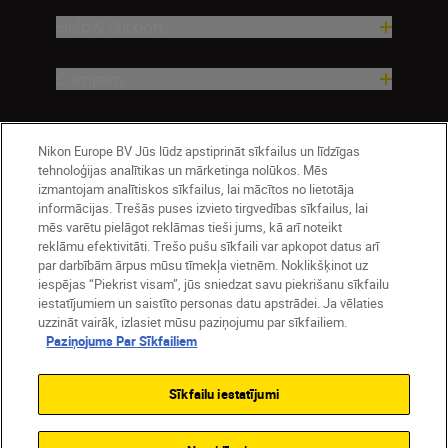
Help & Support
Company
Nikon Europe BV Jūs lūdz apstiprināt sīkfailus un līdzīgas
tehnoloģijas analītikas un mārketinga nolūkos. Mēs
izmantojam analītiskos sīkfailus, lai mācītos no lietotāja
informācijas. Trešās puses izvieto tirgvedības sīkfailus, lai
mēs varētu pielāgot reklāmas tieši jums, kā arī noteikt
reklāmu efektivitāti. Trešo pušu sīkfaili var apkopot datus arī
par darbībām ārpus mūsu tīmekļa vietnēm. Noklikšķinot uz
Latvija
Nikon Sites
iespējas “Piekrist visam”, jūs sniedzat savu piekrišanu sīkfailu
Contact Us
Privacy Notice
Terms of Use
iestatījumiem un saistīto personas datu apstrādei. Ja vēlaties
uzzināt vairāk, izlasiet mūsu paziņojumu par sīkfailiem.
Cookie Notice
Cookie Settings
Paziņojums Par Sīkfailiem
© 2026 Nikon
Sīkfailu iestatījumi
SKIP