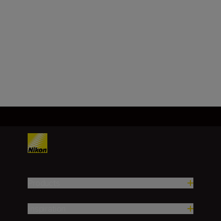
NIKKOR Z 40mm
f/2 (SE)
SHOP
Products
Inspiration