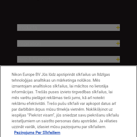
Products
Inspiration
Help & Support
Nikon Europe BV Jūs lūdz apstiprināt sīkfailus un līdzīgas
Company
tehnoloģijas analītikas un mārketinga nolūkos. Mēs
izmantojam analītiskos sīkfailus, lai mācītos no lietotāja
informācijas. Trešās puses izvieto tirgvedības sīkfailus, lai
mēs varētu pielāgot reklāmas tieši jums, kā arī noteikt
reklāmu efektivitāti. Trešo pušu sīkfaili var apkopot datus arī
par darbībām ārpus mūsu tīmekļa vietnēm. Noklikšķinot uz
iespējas “Piekrist visam”, jūs sniedzat savu piekrišanu sīkfailu
iestatījumiem un saistīto personas datu apstrādei. Ja vēlaties
uzzināt vairāk, izlasiet mūsu paziņojumu par sīkfailiem.
Paziņojums Par Sīkfailiem
Latvija
Nikon Sites