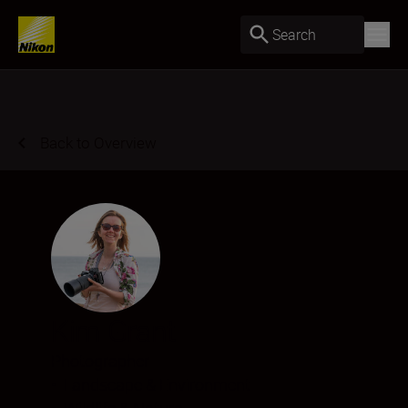
Search
Back to Overview
Kim Grant
Photographer
•
Landscape & Environment