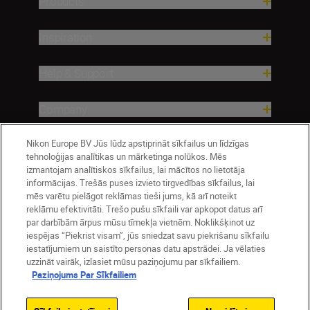
Products
Inspiration
Help & Support
Company
Nikon Europe BV Jūs lūdz apstiprināt sīkfailus un līdzīgas
tehnoloģijas analītikas un mārketinga nolūkos. Mēs
izmantojam analītiskos sīkfailus, lai mācītos no lietotāja
informācijas. Trešās puses izvieto tirgvedības sīkfailus, lai
mēs varētu pielāgot reklāmas tieši jums, kā arī noteikt
reklāmu efektivitāti. Trešo pušu sīkfaili var apkopot datus arī
par darbībām ārpus mūsu tīmekļa vietnēm. Noklikšķinot uz
iespējas “Piekrist visam”, jūs sniedzat savu piekrišanu sīkfailu
Latvija
Nikon Sites
iestatījumiem un saistīto personas datu apstrādei. Ja vēlaties
uzzināt vairāk, izlasiet mūsu paziņojumu par sīkfailiem.
Contact Us
Privacy Notice
Terms of Use
Paziņojums Par Sīkfailiem
Cookie Notice
Cookie Settings
© 2026 Nikon