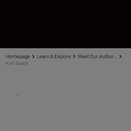
•
Wildlife & Nature
Follow Kim Grant on social
Homepage
Learn & Explore
Meet Our Author...
Kim Grant
.