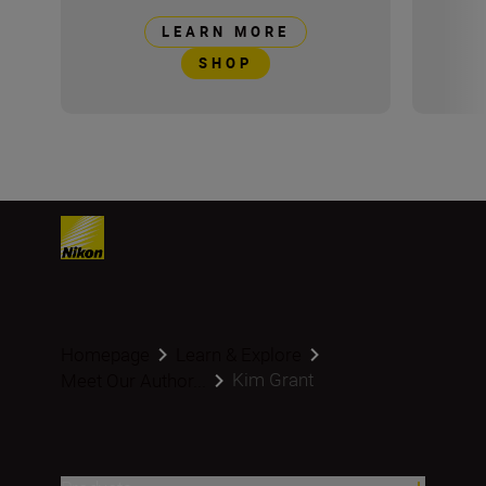
LEARN MORE
SHOP
Homepage
Learn & Explore
Kim Grant
Meet Our Author...