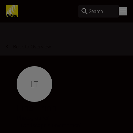
Search
Back to Overview
LT
Lina Trinh
Photographer
•
Landscape & Environment