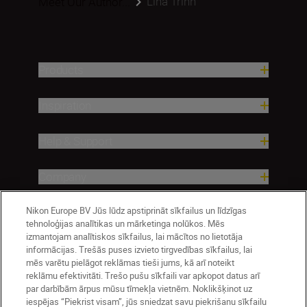
Lina Trinh
Meet Our Author...
Products
Inspiration
Help & Support
Company
Nikon Europe BV Jūs lūdz apstiprināt sīkfailus un līdzīgas
tehnoloģijas analītikas un mārketinga nolūkos. Mēs
izmantojam analītiskos sīkfailus, lai mācītos no lietotāja
informācijas. Trešās puses izvieto tirgvedības sīkfailus, lai
mēs varētu pielāgot reklāmas tieši jums, kā arī noteikt
reklāmu efektivitāti. Trešo pušu sīkfaili var apkopot datus arī
par darbībām ārpus mūsu tīmekļa vietnēm. Noklikšķinot uz
iespējas “Piekrist visam”, jūs sniedzat savu piekrišanu sīkfailu