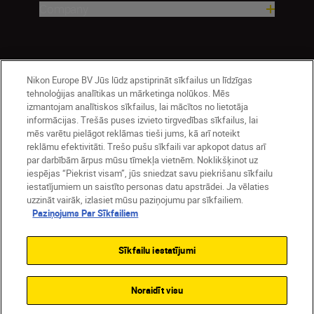
Company
Nikon Europe BV Jūs lūdz apstiprināt sīkfailus un līdzīgas
tehnoloģijas analītikas un mārketinga nolūkos. Mēs
izmantojam analītiskos sīkfailus, lai mācītos no lietotāja
informācijas. Trešās puses izvieto tirgvedības sīkfailus, lai
mēs varētu pielāgot reklāmas tieši jums, kā arī noteikt
Latvija
Nikon Sites
reklāmu efektivitāti. Trešo pušu sīkfaili var apkopot datus arī
par darbībām ārpus mūsu tīmekļa vietnēm. Noklikšķinot uz
Contact Us
Privacy Notice
Terms of Use
iespējas “Piekrist visam”, jūs sniedzat savu piekrišanu sīkfailu
Cookie Notice
Cookie Settings
iestatījumiem un saistīto personas datu apstrādei. Ja vēlaties
© 2026 Nikon
uzzināt vairāk, izlasiet mūsu paziņojumu par sīkfailiem.
Paziņojums Par Sīkfailiem
Sīkfailu iestatījumi
SKIP
Noraidīt visu