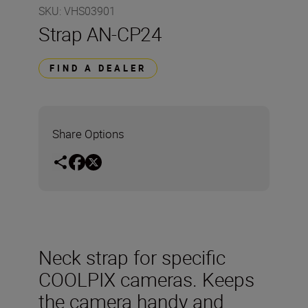
SKU
:
VHS03901
Strap AN-CP24
FIND A DEALER
Share Options
Neck strap for specific
COOLPIX cameras. Keeps
the camera handy and