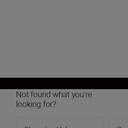
Nikon Z mount
Image sensor
DX, CMOS, 23.5 mm x 15.7 mm
Load More
Not found what you're
looking for?