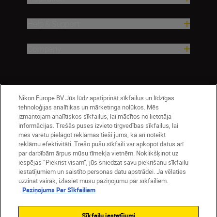
Help & Support
Company
Nikon Europe BV Jūs lūdz apstiprināt sīkfailus un līdzīgas
tehnoloģijas analītikas un mārketinga nolūkos. Mēs
izmantojam analītiskos sīkfailus, lai mācītos no lietotāja
informācijas. Trešās puses izvieto tirgvedības sīkfailus, lai
mēs varētu pielāgot reklāmas tieši jums, kā arī noteikt
Latvija
Nikon Sites
reklāmu efektivitāti. Trešo pušu sīkfaili var apkopot datus arī
par darbībām ārpus mūsu tīmekļa vietnēm. Noklikšķinot uz
Contact Us
Privacy Notice
Terms of Use
iespējas “Piekrist visam”, jūs sniedzat savu piekrišanu sīkfailu
Cookie Notice
Cookie Settings
iestatījumiem un saistīto personas datu apstrādei. Ja vēlaties
© 2026 Nikon
uzzināt vairāk, izlasiet mūsu paziņojumu par sīkfailiem.
Paziņojums Par Sīkfailiem
Sīkfailu iestatījumi
SKIP