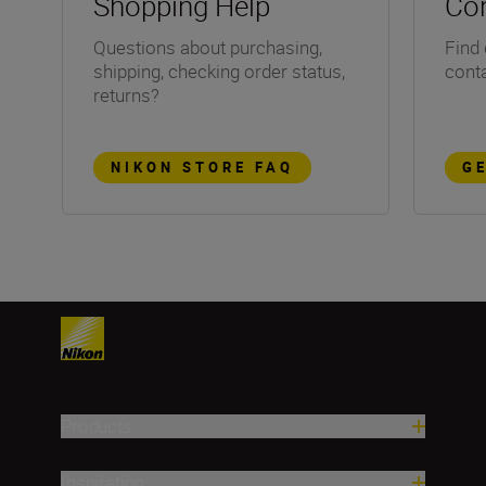
Shopping Help
Con
Questions about purchasing,
Find 
shipping, checking order status,
conta
returns?
NIKON STORE FAQ
G
Products
Inspiration