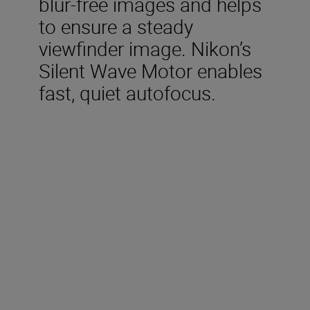
blur-free images and helps
to ensure a steady
viewfinder image. Nikon’s
Silent Wave Motor enables
fast, quiet autofocus.
Technical Specifications
Focal length
18-140 mm