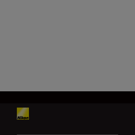
Maximum aperture
f/3.5-5.6
Minimum aperture
f/22-38
Load More