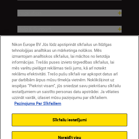
Inspiration
Help & Support
Nikon Europe BV Jūs lūdz apstiprināt sīkfailus un līdzīgas
Company
tehnoloģijas analītikas un mārketinga nolūkos. Mēs
izmantojam analītiskos sīkfailus, lai mācītos no lietotāja
informācijas. Trešās puses izvieto tirgvedības sīkfailus, lai
mēs varētu pielāgot reklāmas tieši jums, kā arī noteikt
reklāmu efektivitāti. Trešo pušu sīkfaili var apkopot datus arī
par darbībām ārpus mūsu tīmekļa vietnēm. Noklikšķinot uz
iespējas “Piekrist visam”, jūs sniedzat savu piekrišanu sīkfailu
iestatījumiem un saistīto personas datu apstrādei. Ja vēlaties
uzzināt vairāk, izlasiet mūsu paziņojumu par sīkfailiem.
Paziņojums Par Sīkfailiem
Latvija
Nikon Sites
Contact Us
Privacy Notice
Terms of Use
Sīkfailu iestatījumi
Cookie Notice
Cookie Settings
© 2026 Nikon
Noraidīt visu