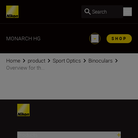
Search
MONARCH HG
SHOP
Home
product
Sport Optics
Binoculars
Overview for th...
Products