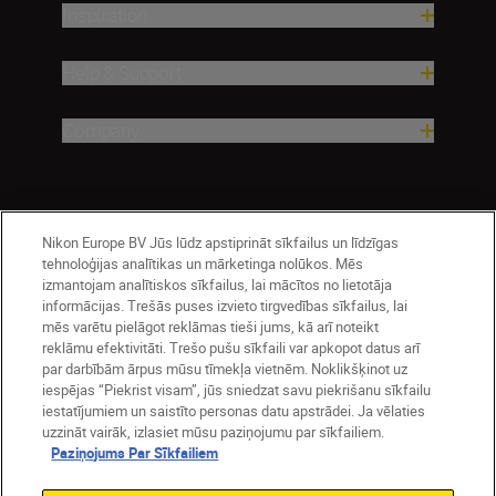
Inspiration
Help & Support
Company
Nikon Europe BV Jūs lūdz apstiprināt sīkfailus un līdzīgas
tehnoloģijas analītikas un mārketinga nolūkos. Mēs
izmantojam analītiskos sīkfailus, lai mācītos no lietotāja
informācijas. Trešās puses izvieto tirgvedības sīkfailus, lai
mēs varētu pielāgot reklāmas tieši jums, kā arī noteikt
Latvija
Nikon Sites
reklāmu efektivitāti. Trešo pušu sīkfaili var apkopot datus arī
par darbībām ārpus mūsu tīmekļa vietnēm. Noklikšķinot uz
Contact Us
Privacy Notice
Terms of Use
iespējas “Piekrist visam”, jūs sniedzat savu piekrišanu sīkfailu
Cookie Notice
Cookie Settings
iestatījumiem un saistīto personas datu apstrādei. Ja vēlaties
© 2026 Nikon
uzzināt vairāk, izlasiet mūsu paziņojumu par sīkfailiem.
Paziņojums Par Sīkfailiem