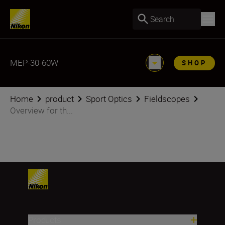
Search
MEP-30-60W
SHOP
Home
product
Sport Optics
Fieldscopes
Overview for th...
Products