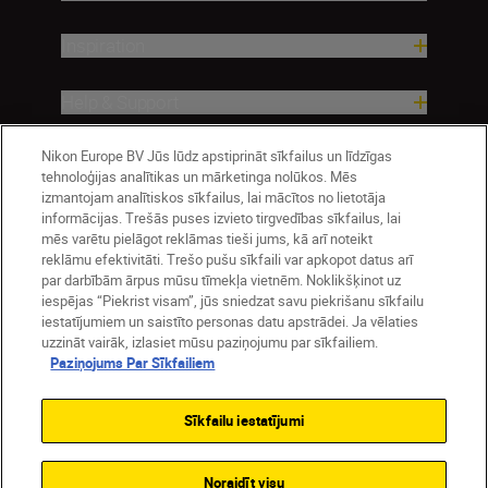
Inspiration
Help & Support
Nikon Europe BV Jūs lūdz apstiprināt sīkfailus un līdzīgas
Company
tehnoloģijas analītikas un mārketinga nolūkos. Mēs
izmantojam analītiskos sīkfailus, lai mācītos no lietotāja
informācijas. Trešās puses izvieto tirgvedības sīkfailus, lai
mēs varētu pielāgot reklāmas tieši jums, kā arī noteikt
reklāmu efektivitāti. Trešo pušu sīkfaili var apkopot datus arī
par darbībām ārpus mūsu tīmekļa vietnēm. Noklikšķinot uz
iespējas “Piekrist visam”, jūs sniedzat savu piekrišanu sīkfailu
iestatījumiem un saistīto personas datu apstrādei. Ja vēlaties
uzzināt vairāk, izlasiet mūsu paziņojumu par sīkfailiem.
Paziņojums Par Sīkfailiem
Latvija
Nikon Sites
Contact Us
Privacy Notice
Terms of Use
Sīkfailu iestatījumi
Cookie Notice
Cookie Settings
© 2026 Nikon
Noraidīt visu