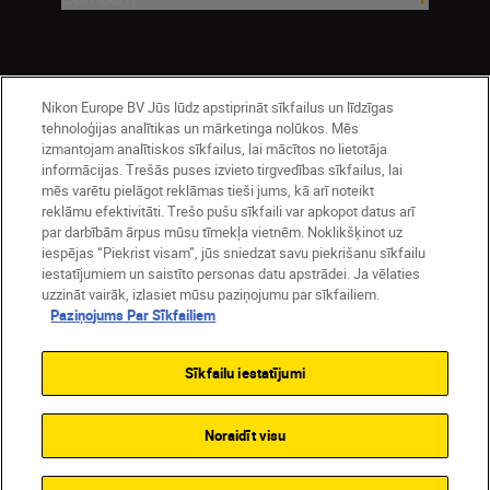
Nikon Europe BV Jūs lūdz apstiprināt sīkfailus un līdzīgas
tehnoloģijas analītikas un mārketinga nolūkos. Mēs
izmantojam analītiskos sīkfailus, lai mācītos no lietotāja
informācijas. Trešās puses izvieto tirgvedības sīkfailus, lai
mēs varētu pielāgot reklāmas tieši jums, kā arī noteikt
reklāmu efektivitāti. Trešo pušu sīkfaili var apkopot datus arī
Latvija
Nikon Sites
par darbībām ārpus mūsu tīmekļa vietnēm. Noklikšķinot uz
Contact Us
Privacy Notice
Terms of Use
iespējas “Piekrist visam”, jūs sniedzat savu piekrišanu sīkfailu
Cookie Notice
Cookie Settings
iestatījumiem un saistīto personas datu apstrādei. Ja vēlaties
© 2026 Nikon
uzzināt vairāk, izlasiet mūsu paziņojumu par sīkfailiem.
Paziņojums Par Sīkfailiem
Sīkfailu iestatījumi
SKIP
Noraidīt visu