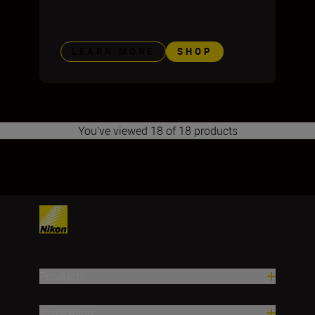
LEARN MORE
SHOP
You've viewed 18 of 18 products
1
2
3
Products
Inspiration