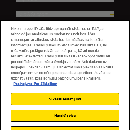
Help & Support
Nikon Europe BV Jūs lūdz apstiprināt sīkfailus un līdzīgas
Company
tehnoloģijas analītikas un mārketinga nolūkos. Mēs
izmantojam analītiskos sīkfailus, lai mācītos no lietotāja
informācijas. Trešās puses izvieto tirgvedības sīkfailus, lai
mēs varētu pielāgot reklāmas tieši jums, kā arī noteikt
reklāmu efektivitāti. Trešo pušu sīkfaili var apkopot datus arī
par darbībām ārpus mūsu tīmekļa vietnēm. Noklikšķinot uz
iespējas “Piekrist visam”, jūs sniedzat savu piekrišanu sīkfailu
iestatījumiem un saistīto personas datu apstrādei. Ja vēlaties
uzzināt vairāk, izlasiet mūsu paziņojumu par sīkfailiem.
Paziņojums Par Sīkfailiem
Latvija
Nikon Sites
Contact Us
Privacy Notice
Terms of Use
Sīkfailu iestatījumi
Cookie Notice
Cookie Settings
© 2026 Nikon
Noraidīt visu
SKIP