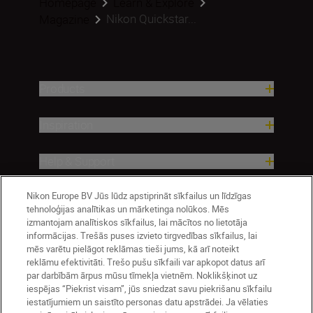
Homepage
Learn & Explore
Nikon Quickstar...
Magazine
Products
Inspiration
Help & Support
Nikon Europe BV Jūs lūdz apstiprināt sīkfailus un līdzīgas
Company
tehnoloģijas analītikas un mārketinga nolūkos. Mēs
izmantojam analītiskos sīkfailus, lai mācītos no lietotāja
informācijas. Trešās puses izvieto tirgvedības sīkfailus, lai
mēs varētu pielāgot reklāmas tieši jums, kā arī noteikt
reklāmu efektivitāti. Trešo pušu sīkfaili var apkopot datus arī
par darbībām ārpus mūsu tīmekļa vietnēm. Noklikšķinot uz
iespējas “Piekrist visam”, jūs sniedzat savu piekrišanu sīkfailu
iestatījumiem un saistīto personas datu apstrādei. Ja vēlaties