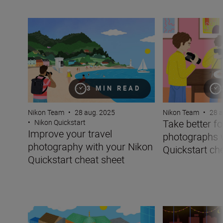
Improve your travel photography with your Nikon Quicks
Take better food
3 MIN READ
Nikon Team
•
28 aug. 2025
Nikon Team
•
28 a
Take better f
•
Nikon Quickstart
Improve your travel
photographs w
photography with your Nikon
Quickstart ch
Quickstart cheat sheet
Improving your images of architecture with your Nikon Q
Take better pictu