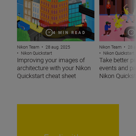
4 MIN READ
Nikon Team
•
28 aug. 2025
Nikon Team
•
28 a
•
Nikon Quickstart
•
Nikon Quickstart
Improving your images of
Take better pi
architecture with your Nikon
events and pa
Quickstart cheat sheet
Nikon Quickst