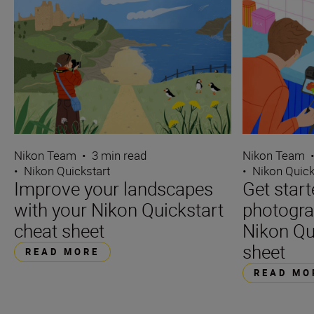
Nikon Team
•
3 min read
Nikon Team
•
Nikon Quickstart
•
Nikon Quick
Improve your landscapes
Get star
with your Nikon Quickstart
photogra
cheat sheet
Nikon Qu
sheet
READ MORE
READ MO